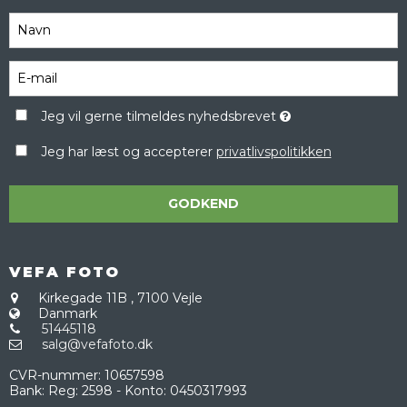
Jeg vil gerne tilmeldes nyhedsbrevet
Jeg har læst og accepterer
privatlivspolitikken
GODKEND
VEFA FOTO
Kirkegade 11B
,
7100 Vejle
Danmark
51445118
salg@vefafoto.dk
CVR-nummer
:
10657598
Bank
:
Reg: 2598 - Konto: 0450317993