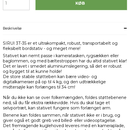
KØB
Beskrivelse
SIRUI 3T-35 er et ultrakompakt, robust, transportabelt og
fleksibelt bordstativ - og meget mere!
Stativet kan nemt passe i kameratasken, rygsækken eller
baglommen, og med bæltestroppen har du altid stativet klar!
Det er lavet i smedet aluminiumslegering, så det er robust
og bygget til at kunne holde!
De store stabile støtteben kan bære video- og
digitalkameraer på op til 4 kg, og den udtrækkelige
midtersøjle kan forlænges til 34 cm!
Når du ikke kan se over folkemængden, foldes støttebenene
ned, så du får ekstra rækkevidde. Hvis du skal tage et
selvportræt, kan stativet fungere som forlænget arm.
Benene kan foldes sammen, når stativet ikke er i brug, og
giver også et godt greb ved billed- eller videooptagelse.
Det fremragende kuglehoved leveres med en kameraplade,