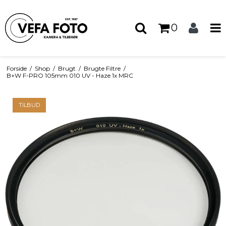
0
Forside
/
Shop
/
Brugt
/
Brugte Filtre
/
B+W F-PRO 105mm 010 UV - Haze 1x MRC
TILBUD