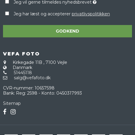
Jeg vil gerne tilmeldes nyhedsbrevet
Jeg har læst og accepterer
privatlivspolitikken
GODKEND
VEFA FOTO
Kirkegade 11B
,
7100 Vejle
Danmark
51445118
salg@vefafoto.dk
CVR-nummer
:
10657598
Bank
:
Reg: 2598 - Konto: 0450317993
Sitemap