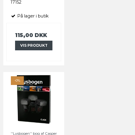
17152
På lager i butik
115,00 DKK
VIS PRODUKT
-0%
''Lysbogen'' bog af Casper