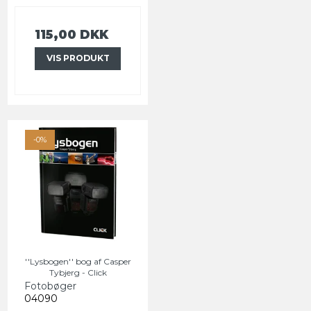
115,00 DKK
VIS PRODUKT
-0%
''Lysbogen'' bog af Casper
Tybjerg - Click
Fotobøger
04090