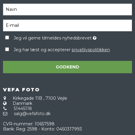
Jeg vil gerne tilmeldes nyhedsbrevet
Jeg har læst og accepterer
privatlivspolitikken
GODKEND
VEFA FOTO
Kirkegade 11B
,
7100 Vejle
Danmark
51445118
salg@vefafoto.dk
CVR-nummer
:
10657598
Bank
:
Reg: 2598 - Konto: 0450317993