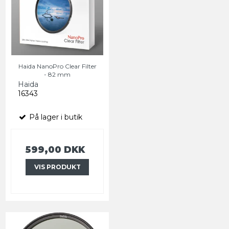
Haida NanoPro Clear Filter
- 82 mm
Haida
16343
På lager i butik
599,00 DKK
VIS PRODUKT