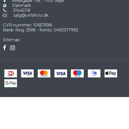
Kirkegade 11B
,
7100 Vejle
Danmark
51445118
salg@vefafoto.dk
CVR-nummer
:
10657598
Bank
:
Reg: 2598 - Konto: 0450317993
Sitemap