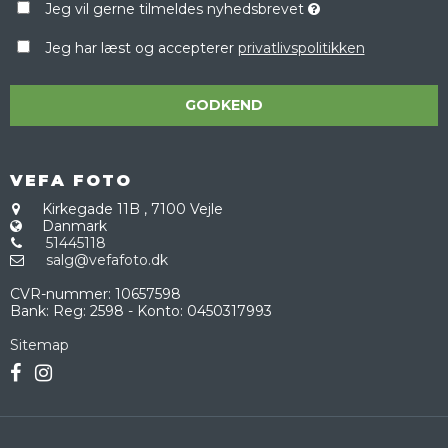
Jeg vil gerne tilmeldes nyhedsbrevet
Jeg har læst og accepterer
privatlivspolitikken
GODKEND
VEFA FOTO
Kirkegade 11B
,
7100 Vejle
Danmark
51445118
salg@vefafoto.dk
CVR-nummer
:
10657598
Bank
:
Reg: 2598 - Konto: 0450317993
Sitemap