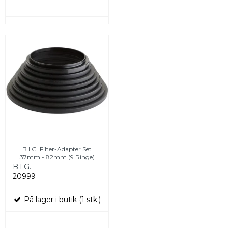
B.I.G. Filter-Adapter Set
37mm - 82mm (9 Ringe)
B.I.G.
20999
På lager i butik (1 stk.)