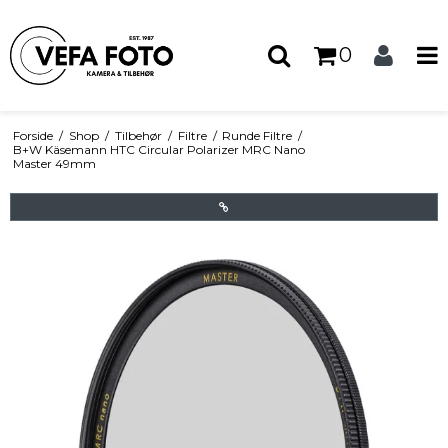
0
Forside
/
Shop
/
Tilbehør
/
Filtre
/
Runde Filtre
/
B+W Käsemann HTC Circular Polarizer MRC Nano
Master 49mm