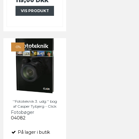
115,00 DKK
VIS PRODUKT
-0%
''Fototeknik 3. udg.'' bog
af Casper Tybjerg - Click
Fotobøger
04082
På lager i butik