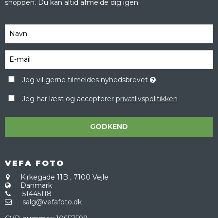
shoppen. Du kan altid afmelde dig igen.
Jeg vil gerne tilmeldes nyhedsbrevet
Jeg har læst og accepterer
privatlivspolitikken
GODKEND
VEFA FOTO
Kirkegade 11B
,
7100 Vejle
Danmark
51445118
salg@vefafoto.dk