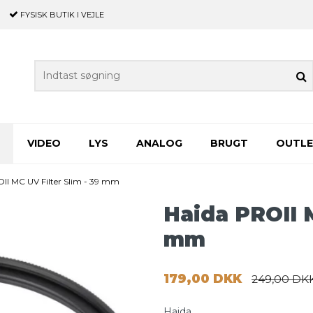
FYSISK BUTIK
I VEJLE
VIDEO
LYS
ANALOG
BRUGT
OUTL
II MC UV Filter Slim - 39 mm
Haida PROII M
mm
179,00 DKK
249,00 DK
Haida