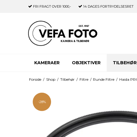
FRI FRAGT
OVER 1000,-
14 DAGES
FORTRYDELSESRET
KAMERAER
OBJEKTIVER
TILBEHØR
Forside
/
Shop
/
Tilbehør
/
Filtre
/
Runde Filtre
/
Haida PRO
-28%