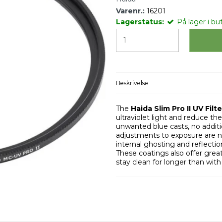
Varenr.:
16201
Lagerstatus:
På lager i but
Beskrivelse
The
Haida Slim Pro II UV Filte
ultraviolet light and reduce th
unwanted blue casts, no additio
adjustments to exposure are not
internal ghosting and reflectio
These coatings also offer greate
stay clean for longer than with