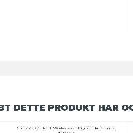
BT DETTE PRODUKT HAR O
Godox XPRO II F TTL Wireless Flash Trigger til Fujifilm inkl.
Bluetooth