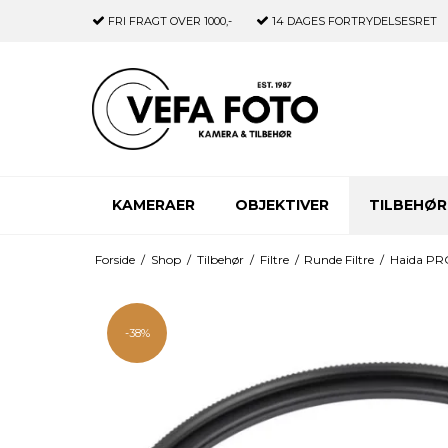
FRI FRAGT
OVER 1000,-
14 DAGES
FORTRYDELSESRET
KAMERAER
OBJEKTIVER
TILBEHØR
Forside
/
Shop
/
Tilbehør
/
Filtre
/
Runde Filtre
/
Haida PRO
-38%