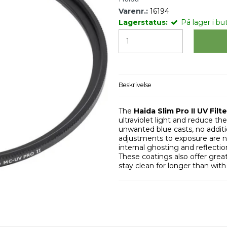
Varenr.:
16194
Lagerstatus:
På lager i but
Beskrivelse
The
Haida Slim Pro II UV Filte
ultraviolet light and reduce th
unwanted blue casts, no additio
adjustments to exposure are not
internal ghosting and reflectio
These coatings also offer greate
stay clean for longer than with