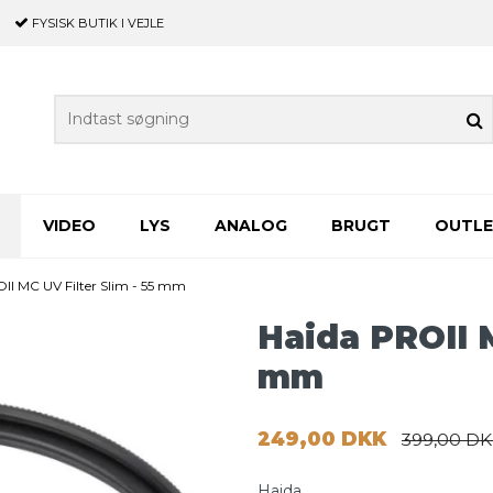
FYSISK BUTIK
I VEJLE
VIDEO
LYS
ANALOG
BRUGT
OUTL
II MC UV Filter Slim - 55 mm
Haida PROII M
mm
249,00 DKK
399,00 D
Haida