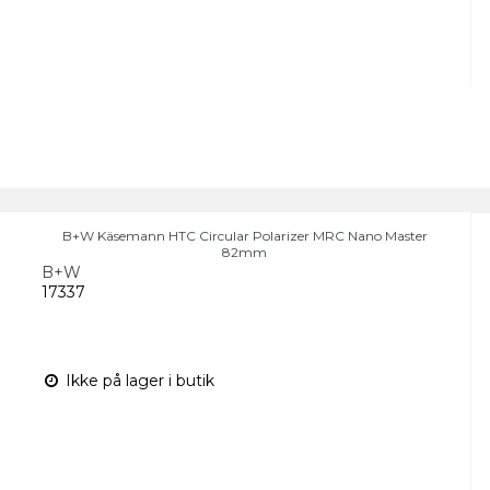
B+W Käsemann HTC Circular Polarizer MRC Nano Master
82mm
B+W
17337
Ikke på lager i butik