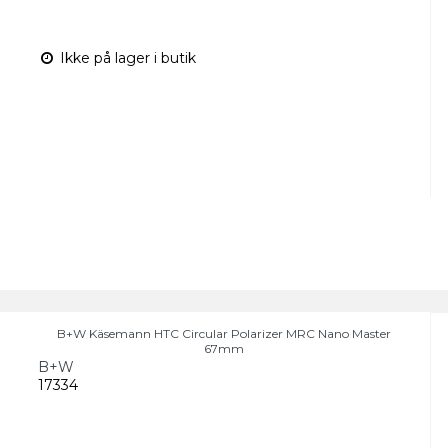
Ikke på lager i butik
B+W Käsemann HTC Circular Polarizer MRC Nano Master
67mm
B+W
17334