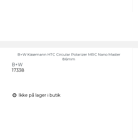
B+W Käsemann HTC Circular Polarizer MRC Nano Master
86mm
B+W
17338
Ikke på lager i butik