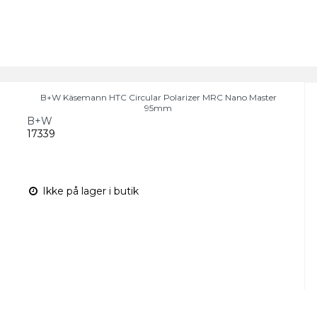
B+W Käsemann HTC Circular Polarizer MRC Nano Master
95mm
B+W
17339
Ikke på lager i butik