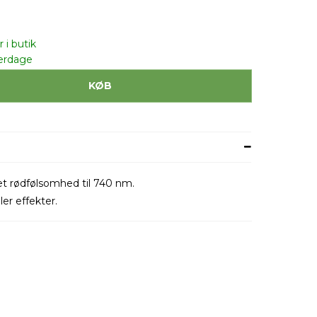
 i butik
erdage
KØB
t rødfølsomhed til 740 nm.
ler effekter.