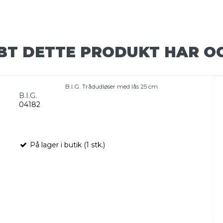
BT DETTE PRODUKT HAR O
B.I.G. Trådudløser med lås 25 cm
B.I.G.
04182
På lager i butik (1 stk.)