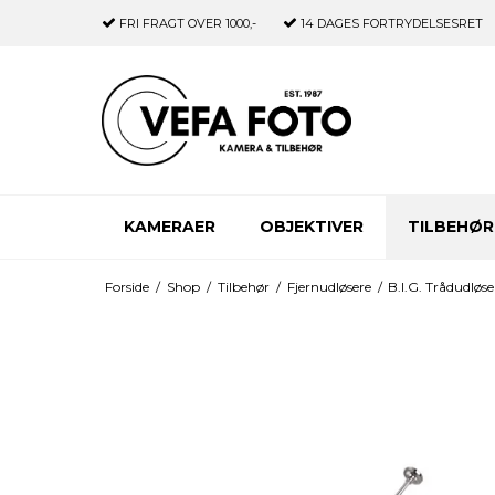
FRI FRAGT
OVER 1000,-
14 DAGES
FORTRYDELSESRET
KAMERAER
OBJEKTIVER
TILBEHØR
Forside
/
Shop
/
Tilbehør
/
Fjernudløsere
/
B.I.G. Trådudløs