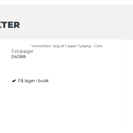
KTER
''Actionfoto'' bog af Casper Tybjerg - Click
Fotobøger
04088
På lager i butik