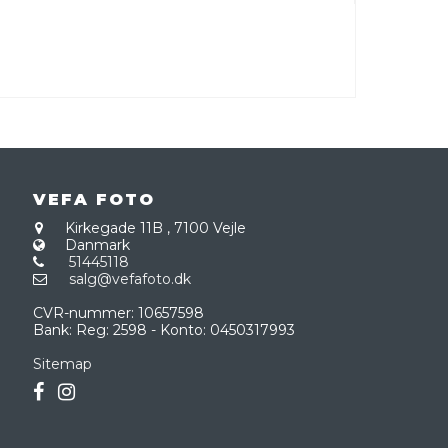
VEFA FOTO
Kirkegade 11B
,
7100 Vejle
Danmark
51445118
salg@vefafoto.dk
CVR-nummer
:
10657598
Bank
:
Reg: 2598 - Konto: 0450317993
Sitemap