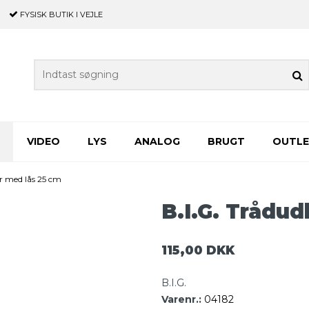
FYSISK BUTIK
I VEJLE
VIDEO
LYS
ANALOG
BRUGT
OUTL
er med lås 25 cm
B.I.G. Trådud
115,00 DKK
B.I.G.
Varenr.:
04182