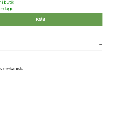
 i butik
verdage
KØB
es mekanisk.