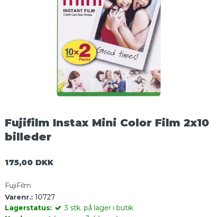
Fujifilm Instax Mini Color Film 2x10
billeder
175,00 DKK
FujiFilm
Varenr.:
10727
Lagerstatus:
3
stk.
på lager i butik