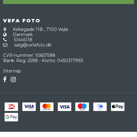
VEFA FOTO
Kirkegade 11B
,
7100 Vejle
Danmark
51445118
salg@vefafoto.dk
CVR-nummer
:
10657598
Bank
:
Reg: 2598 - Konto: 0450317993
Sitemap