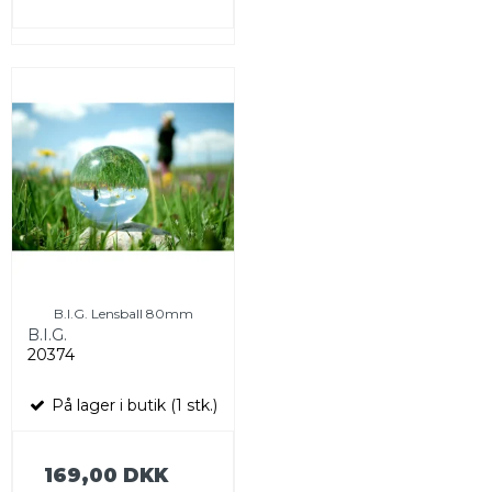
B.I.G. Lensball 80mm
B.I.G.
20374
På lager i butik (1 stk.)
169,00 DKK