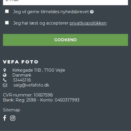
Jeg vil gerne tilmeldes nyhedsbrevet
Jeg har læst og accepterer
privatlivspolitikken
GODKEND
VEFA FOTO
Kirkegade 11B
,
7100 Vejle
Danmark
51445118
salg@vefafoto.dk
CVR-nummer
:
10657598
Bank
:
Reg: 2598 - Konto: 0450317993
Sitemap