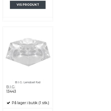
VIS PRODUKT
B.I.G. Lensball fod
B.I.G.
13443
På lager i butik (1 stk.)