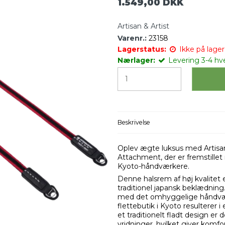
1.549,00 DKK
Artisan & Artist
Varenr.:
23158
Lagerstatus:
Ikke på lager 
Nærlager:
Levering 3-4 hv
Beskrivelse
Oplev ægte luksus med Artisan
Attachment, der er fremstillet
Kyoto-håndværkere.
Denne halsrem af høj kvalitet er
traditionel japansk beklædnin
med det omhyggelige håndværk
flettebutik i Kyoto resulterer
et traditionelt fladt design e
vridninger, hvilket giver komf