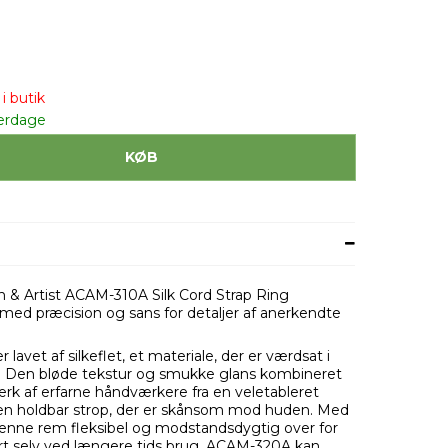
i butik
erdage
KØB
 & Artist ACAM-310A Silk Cord Strap Ring
 med præcision og sans for detaljer af anerkendte
 lavet af silkeflet, et materiale, der er værdsat i
g. Den bløde tekstur og smukke glans kombineret
 af erfarne håndværkere fra en veletableret
 i en holdbar strop, der er skånsom mod huden. Med
r denne rem fleksibel og modstandsdygtig over for
ort selv ved længere tids brug. ACAM-320A kan