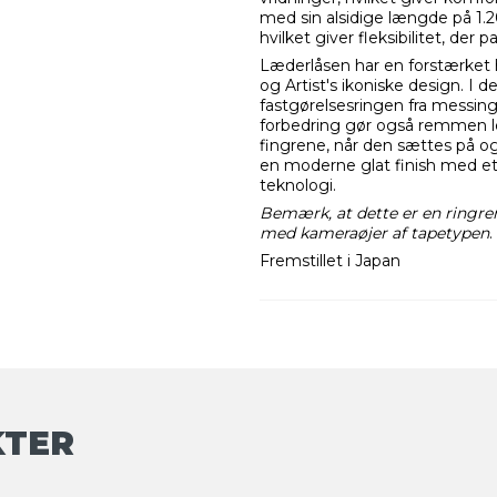
med sin alsidige længde på 1
hvilket giver fleksibilitet, der 
Læderlåsen har en forstærket 
og Artist's ikoniske design. I 
fastgørelsesringen fra messing ti
forbedring gør også remmen le
fingrene, når den sættes på og
en moderne glat finish med et 
teknologi.
Bemærk, at dette er en ringre
med kameraøjer af tapetypen
.
Fremstillet i Japan
KTER