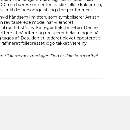
.200 mm bæres som enten nakke- eller skulderrem,
passer til din personlige stil og dine præferencer.
hvid håndsøm i midten, som symboliserer Artisan
den revitaliserede model har vi ændret
l rustfrit stål, hvilket øger fleksibiliteten. Denne
ttere at håndtere og reducerer belastningen på
 tages af. Desuden er læderet blevet opdateret til
raffineret foliepresset logo takket være ny
m til kameraer med øjer. Den er ikke kompatibel