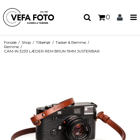
0
Forside
/
Shop
/
Tilbehør
/
Tasker & Remme
/
Remme
/
CAM-IN 3233 LÆDER REM BRUN 11MM JUSTERBAR