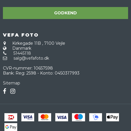
GODKEND
VEFA FOTO
Kirkegade 11B
,
7100 Vejle
Danmark
51445118
salg@vefafoto.dk
CVR-nummer
:
10657598
Bank
:
Reg: 2598 - Konto: 0450317993
Sitemap