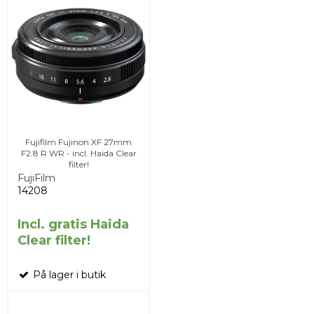
Fujifilm Fujinon XF 27mm
F2.8 R WR - incl. Haida Clear
filter!
FujiFilm
14208
Incl. gratis Haida
Clear filter!
På lager i butik