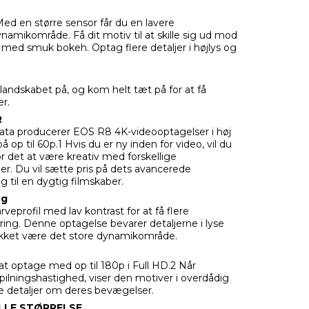
Med en større sensor får du en lavere
amikområde. Få dit motiv til at skille sig ud mod
med smuk bokeh. Optag flere detaljer i højlys og
andskabet på, og kom helt tæt på for at få
r.
R
ata producerer EOS R8 4K-videooptagelser i høj
å op til 60p.1 Hvis du er ny inden for video, vil du
r det at være kreativ med forskellige
er. Du vil sætte pris på dets avancerede
g til en dygtig filmskaber.
ng
eprofil med lav kontrast for at få flere
ing. Denne optagelse bevarer detaljerne i lyse
kket være det store dynamikområde.
d at optage med op til 180p i Full HD.2 Når
ilningshastighed, viser den motiver i overdådig
te detaljer om deres bevægelser.
ILLE STØRRELSE