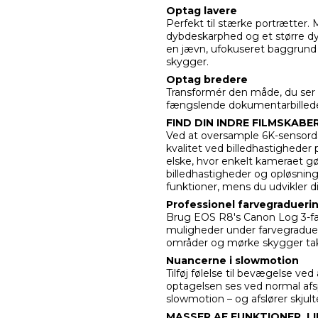
Optag lavere
Perfekt til stærke portrætter. 
dybdeskarphed og et større dyn
en jævn, ufokuseret baggrund 
skygger.
Optag bredere
Transformér den måde, du ser l
fængslende dokumentarbillede
FIND DIN INDRE FILMSKABE
Ved at oversample 6K-sensord
kvalitet ved billedhastigheder p
elske, hvor enkelt kameraet gø
billedhastigheder og opløsning
funktioner, mens du udvikler di
Professionel farvegradueri
Brug EOS R8's Canon Log 3-farv
muligheder under farvegraduer
områder og mørke skygger ta
Nuancerne i slowmotion
Tilføj følelse til bevægelse ve
optagelsen ses ved normal afsp
slowmotion – og afslører skjul
MASSER AF FUNKTIONER, L