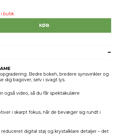
i butik
KØB
RAME
me-opgradering. Bedre bokeh, bredere synsvinkler og
se dig bagover, selv i svagt lys.
r også video, så du får spektakulære
motiver i skarpt fokus, når de bevæger sig rundt i
duceret digital støj og krystalklare detaljer – det