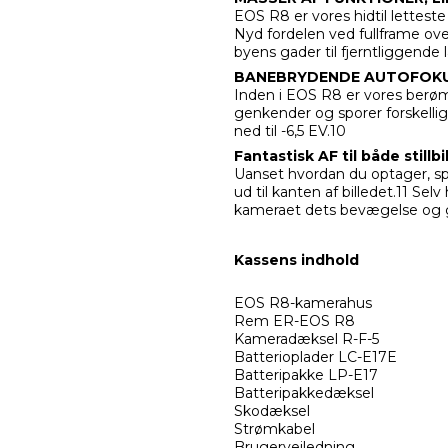
EOS R8 er vores hidtil letteste
Nyd fordelen ved fullframe over
byens gader til fjerntliggende
BANEBRYDENDE AUTOFOK
Inden i EOS R8 er vores berø
genkender og sporer forskellig
ned til -6,5 EV.10
Fantastisk AF til både stillb
Uanset hvordan du optager, sp
ud til kanten af billedet.11 Selv
kameraet dets bevægelse og g
Kassens indhold
EOS R8-kamerahus
Rem ER-EOS R8
Kameradæksel R-F-5
Batterioplader LC-E17E
Batteripakke LP-E17
Batteripakkedæksel
Skodæksel
Strømkabel
Brugervejledning