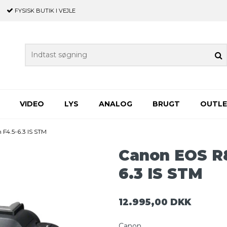
FYSISK BUTIK
I VEJLE
VIDEO
LYS
ANALOG
BRUGT
OUTL
4.5-6.3 IS STM
Canon EOS R8
6.3 IS STM
12.995,00 DKK
Canon