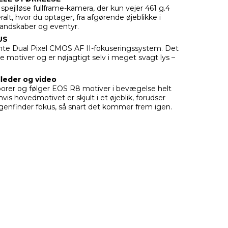
 spejlløse fullframe-kamera, der kun vejer 461 g.4
alt, hvor du optager, fra afgørende øjeblikke i
 landskaber og eventyr.
US
mte Dual Pixel CMOS AF II-fokuseringssystem. Det
e motiver og er nøjagtigt selv i meget svagt lys –
illeder og video
orer og følger EOS R8 motiver i bevægelse helt
 hvis hovedmotivet er skjult i et øjeblik, forudser
enfinder fokus, så snart det kommer frem igen.