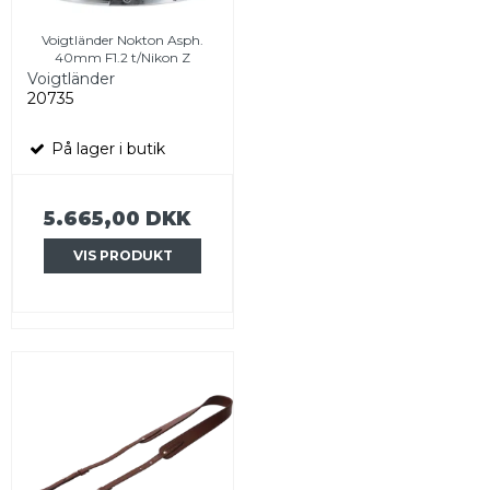
Voigtländer Nokton Asph.
40mm F1.2 t/Nikon Z
Voigtländer
20735
På lager i butik
5.665,00 DKK
VIS PRODUKT