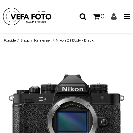
0
Forside
/
Shop
/
Kameraer
/
Nikon Z f Body - Black