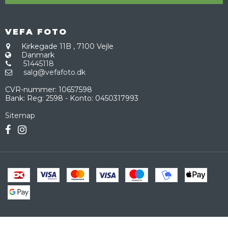
VEFA FOTO
Kirkegade 11B
,
7100 Vejle
Danmark
51445118
salg@vefafoto.dk
CVR-nummer
:
10657598
Bank
:
Reg: 2598 - Konto: 0450317993
Sitemap