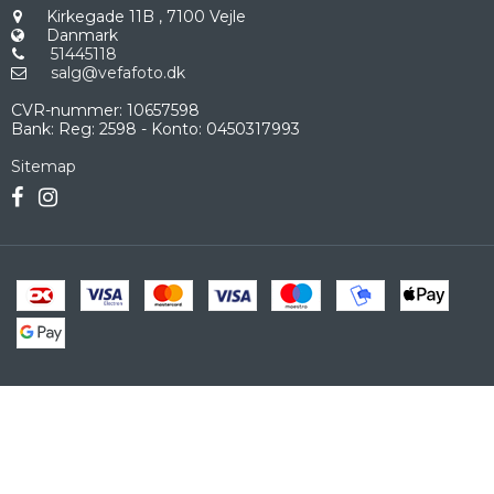
Kirkegade 11B
,
7100 Vejle
Danmark
51445118
salg@vefafoto.dk
CVR-nummer
:
10657598
Bank
:
Reg: 2598 - Konto: 0450317993
Sitemap