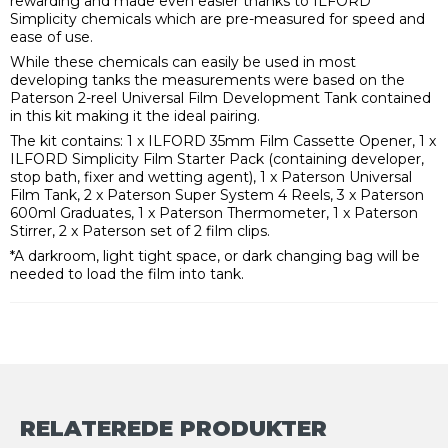
rewarding and made even easier thanks to ILFORD
Simplicity chemicals which are pre-measured for speed and
ease of use.
While these chemicals can easily be used in most
developing tanks the measurements were based on the
Paterson 2-reel Universal Film Development Tank contained
in this kit making it the ideal pairing.
The kit contains: 1 x ILFORD 35mm Film Cassette Opener, 1 x
ILFORD Simplicity Film Starter Pack (containing developer,
stop bath, fixer and wetting agent), 1 x Paterson Universal
Film Tank, 2 x Paterson Super System 4 Reels, 3 x Paterson
600ml Graduates, 1 x Paterson Thermometer, 1 x Paterson
Stirrer, 2 x Paterson set of 2 film clips.
*A darkroom, light tight space, or dark changing bag will be
needed to load the film into tank.
RELATEREDE PRODUKTER