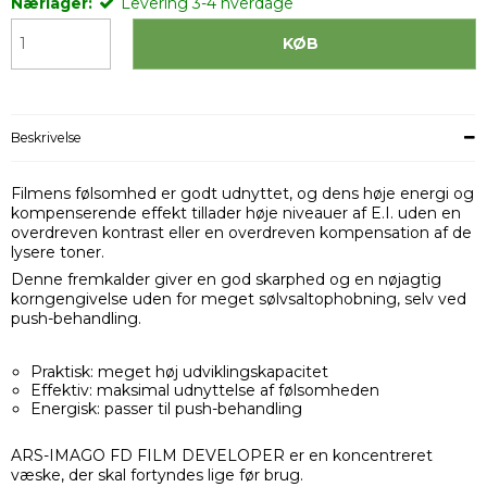
Nærlager:
Levering 3-4 hverdage
KØB
Beskrivelse
Filmens følsomhed er godt udnyttet, og dens høje energi og
kompenserende effekt tillader høje niveauer af E.I. uden en
overdreven kontrast eller en overdreven kompensation af de
lysere toner.
Denne fremkalder giver en god skarphed og en nøjagtig
korngengivelse uden for meget sølvsaltophobning, selv ved
push-behandling.
Praktisk: meget høj udviklingskapacitet
Effektiv: maksimal udnyttelse af følsomheden
Energisk: passer til push-behandling
ARS-IMAGO FD FILM DEVELOPER er en koncentreret
væske, der skal fortyndes lige før brug.