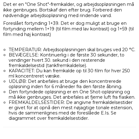
Det er en "One Shot"-fremkalder, og arbejdsopløsningen må
ikke genbruges. Bortskaf den efter brug. Forbered den
nødvendige arbejdsopløsning med rindende vand.
Foreslået fortynding 1+39. Det er dog muligt at bruge en
fortynding mellem 1+19 (til film med lav kontrast) og 1+59 (til
film med høj kontrast)
TEMPERATUR: Arbejdsopløsningen skal bruges ved 20 °C.
BEVÆGELSE: Kontinuerlig i de første 30 sekunder, to
vendinger hvert 30. sekund i den resterende
fremkaldelsestid (tankfremkaldelse).
KAPACITET: Du kan fremkalde op til 30 film for hver 250
ml koncentreret væske.
UDLØB: Det anbefales at bruge den koncentrerede
opløsning inden for 6 måneder fra den første åbning.
Den fortyndede opløsning er en One Shot-opløsning og
må ikke genbruges. Det anbefales at fjerne luft fra flasken.
FREMKALDELSESTIDER: De angivne fremkaldelsestider
er givet for at opnå den mest nøjagtige tonale estension,
hvis de sammenlignes med de foreslåede E.Is. Se
diagrammet over fremkaldelsestider.