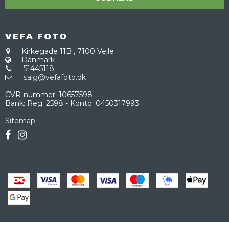
VEFA FOTO
Kirkegade 11B
,
7100 Vejle
Danmark
51445118
salg@vefafoto.dk
CVR-nummer
:
10657598
Bank
:
Reg: 2598 - Konto: 0450317993
Sitemap