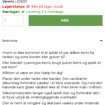
Varenr.:
20630
Lagerstatus:
Ikke på lager i butik
Nærlager:
Levering 3-4 hverdage
KØB
Beskrivelse
Hvem er ikke kommet til at spilde et par dråber kemi fra
tanken og svine bordet eller gulvet til?
Eller blandet cyanotype-kemi, brugt pulver-kemi og spildt et
par korn?
Måtten vil være en stor hjælp for dig!
Placer den under tanke eller kander: Det vandtætte
silikonelag forhindrer væsker i at blive snavsede. Og med den
hævede kant glider væsken ikke af, men bliver inde i måtten.
Silikonematerialet fanger også spildt støv og forhindrer det i
at flyve ud på de omkringliggende overflader.
Den er nem at rengøre og skal bare vaskes under rindende