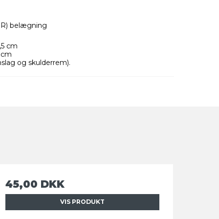
WR) belægning
1,5 cm
8 cm
nslag og skulderrem).
45,00 DKK
VIS PRODUKT