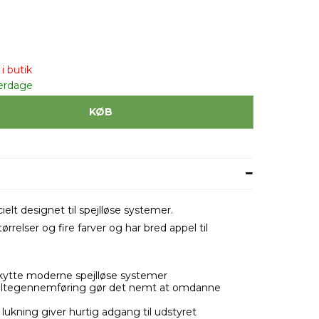
i butik
erdage
KØB
ielt designet til spejlløse systemer.
rrelser og fire farver og har bred appel til
skytte moderne spejlløse systemer
æltegennemføring gør det nemt at omdanne
lukning giver hurtig adgang til udstyret