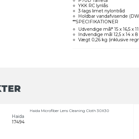
P70D Taffeta
YKK RC lynlås
3-lags limet nylontråd
Holdbar vandafvisende (D
**SPECIFIKATIONER
Udvendige mål* 15 x 16,5 x 1
Indvendige mål 12,5 x 14 x 
Vægt 0,26 kg (inklusive reg
KTER
Haida Microfiber Lens Cleaning Cloth 30X30
Haida
17494