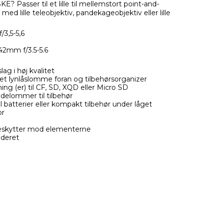
Passer til et lille til mellemstort point-and-
a med lille teleobjektiv, pandekageobjektiv eller lille
3,5-5,6
2mm f/3.5-5.6
g i høj kvalitet
et lynlåslomme foran og tilbehørsorganizer
ing (er) til CF, SD, XQD eller Micro SD
delommer til tilbehør
 batterier eller kompakt tilbehør under låget
or
eskytter mod elementerne
uderet