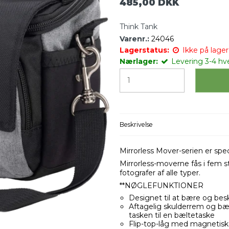
485,00 DKK
Think Tank
Varenr.:
24046
Lagerstatus:
Ikke på lager 
Nærlager:
Levering 3-4 hv
Beskrivelse
Mirrorless Mover-serien er spec
Mirrorless-moverne fås i fem stø
fotografer af alle typer.
**NØGLEFUNKTIONER
Designet til at bære og be
Aftagelig skulderrem og b
tasken til en bæltetaske
Flip-top-låg med magnetisk 