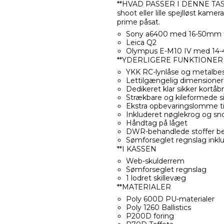
**HVAD PASSER I DENNE TASKE? 
shoot eller lille spejlløst kamer
prime påsat.
Sony a6400 med 16-50mm f/
Leica Q2
Olympus E-M10 IV med 14-4
**YDERLIGERE FUNKTIONER
YKK RC-lynlåse og metalbesla
Lettilgængelig dimensioner
Dedikeret klar sikker kortåbn
Strækbare og kileformede si
Ekstra opbevaringslomme til
Inkluderet nøglekrog og sn
Håndtag på låget
DWR-behandlede stoffer b
Sømforseglet regnslag inkl
**I KASSEN
Web-skulderrem
Sømforseglet regnslag
1 lodret skillevæg
**MATERIALER
Poly 600D PU-materialer
Poly 1260 Ballistics
P200D foring