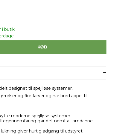
 i butik
erdage
KØB
ielt designet til spejlløse systemer.
rrelser og fire farver og har bred appel til
skytte moderne spejlløse systemer
æltegennemføring gør det nemt at omdanne
lukning giver hurtig adgang til udstyret