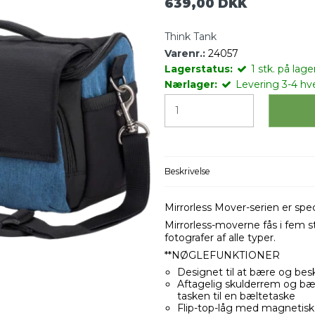
639,00 DKK
Think Tank
Varenr.:
24057
Lagerstatus:
1
stk.
på lager
Nærlager:
Levering 3-4 hv
Beskrivelse
Mirrorless Mover-serien er spec
Mirrorless-moverne fås i fem stø
fotografer af alle typer.
**NØGLEFUNKTIONER
Designet til at bære og be
Aftagelig skulderrem og b
tasken til en bæltetaske
Flip-top-låg med magnetisk 