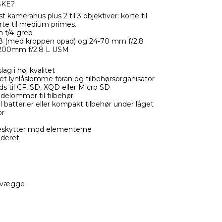
SKE?
st kamerahus plus 2 til 3 objektiver: korte til
rte til medium primes.
 f/4-greb
,8 (med kroppen opad) og 24-70 mm f/2,8
200mm f/2.8 L USM
g i høj kvalitet
t lynlåslomme foran og tilbehørsorganisator
ds til CF, SD, XQD eller Micro SD
delommer til tilbehør
 batterier eller kompakt tilbehør under låget
or
eskytter mod elementerne
uderet
levægge