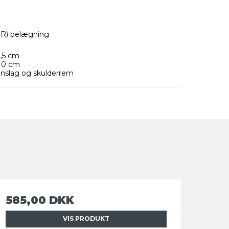
WR) belægning
3,5 cm
 10 cm
gnslag og skulderrem
585,00 DKK
VIS PRODUKT