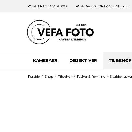
FRI FRAGT
OVER 1000,-
14 DAGES
FORTRYDELSESRET
KAMERAER
OBJEKTIVER
TILBEHØR
Forside
/
Shop
/
Tilbehør
/
Tasker & Remme
/
Skuldertaske