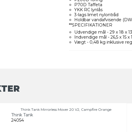
P70D Taffeta
YKK RC lynlås
3-lags limet nylontråd
Holdbar vandafvisende (D
**SPECIFIKATIONER
Udvendige mål - 29 x 18 x 1
Indvendige mål - 26,5 x 15 x
Vægt - 0,48 kg inklusive re
KTER
Think Tank Mirrorless Mover 20 V2, Campfire Orange
Think Tank
24054