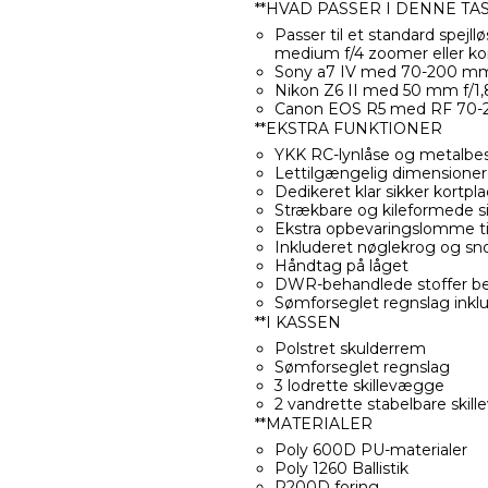
**HVAD PASSER I DENNE TA
Passer til et standard spejllø
medium f/4 zoomer eller ko
Sony a7 IV med 70-200 mm
Nikon Z6 II med 50 mm f/1
Canon EOS R5 med RF 70-
**EKSTRA FUNKTIONER
YKK RC-lynlåse og metalbesla
Lettilgængelig dimensionere
Dedikeret klar sikker kortpla
Strækbare og kileformede si
Ekstra opbevaringslomme til
Inkluderet nøglekrog og sn
Håndtag på låget
DWR-behandlede stoffer b
Sømforseglet regnslag inkl
**I KASSEN
Polstret skulderrem
Sømforseglet regnslag
3 lodrette skillevægge
2 vandrette stabelbare skil
**MATERIALER
Poly 600D PU-materialer
Poly 1260 Ballistik
P200D foring