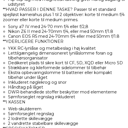
udstyret
**HVAD PASSER I DENNE TASKE? Passer til et standard
spejlløst kamerahus plus 1 til 2 objektiver: korte til medium f/4
zoomer eller korte til medium primes.
Sony a7 IV med 24-70 mm f/4 eller f/2,8
Nikon Z6 II med 24-70mm f/4, eller med 50mm f/1.8
Canon EOS R5 med 24-70mm f/4 eller med 50mm f/1.8
**YDERLIGERE FUNKTIONER
YKK RC-lynlåse og metalbeslag i høj kvalitet
Lettilgængelig dimensioneret lynlåslomme foran og
tilbehørsorganisator
Dedikeret plads til sikre kort til CF, SD, XQD eller Micro SD
Strækbare og kileformede sidelommer til tilbehør
Ekstra opbevaringslomme til batterier eller kompakt
tilbehør under låget
Inkluderet nøglekrog og snor
Håndtag på låget
DWR-behandlede stoffer beskytter mod elementerne
Sømforseglet regnslag inkluderet
**I KASSEN
Web-skulderrem
Sømforseglet regnslag
2 lodrette skillevægge
2 vandrette stabelbare skillevægge