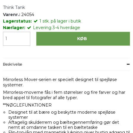
Think Tank
Varenr.:
24054
Lagerstatus:
1
stk.
på lager i butik
Nærlager:
Levering 3-4 hverdage
KØB
Beskrivelse
Mirrorless Mover-serien er specielt designet til spejlløse
systemer.
Mirrorless-moverne fås i fem størrelser og fire farver og har
bred appel til fotografer af alle typer.
**NØGLEFUNKTIONER
Designet til at bære og beskytte moderne spejlløse
systemer
Aftagelig skulderrem og bæltegennemføring gør det
nemt at omdanne tasken til en bæltetaske
Flip-top-låg med magnetisk lukning giver hurtig adgang til