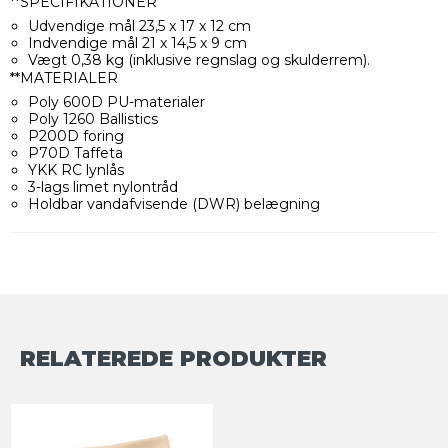
**SPECIFIKATIONER
Udvendige mål 23,5 x 17 x 12 cm
Indvendige mål 21 x 14,5 x 9 cm
Vægt 0,38 kg (inklusive regnslag og skulderrem).
**MATERIALER
Poly 600D PU-materialer
Poly 1260 Ballistics
P200D foring
P70D Taffeta
YKK RC lynlås
3-lags limet nylontråd
Holdbar vandafvisende (DWR) belægning
RELATEREDE PRODUKTER