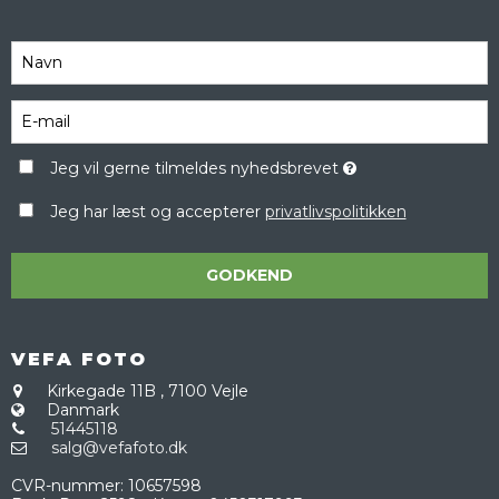
Jeg vil gerne tilmeldes nyhedsbrevet
Jeg har læst og accepterer
privatlivspolitikken
GODKEND
VEFA FOTO
Kirkegade 11B
,
7100 Vejle
Danmark
51445118
salg@vefafoto.dk
CVR-nummer
:
10657598