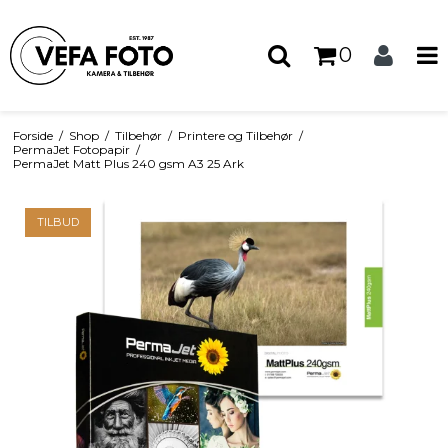
0
Forside
/
Shop
/
Tilbehør
/
Printere og Tilbehør
/
PermaJet Fotopapir
/
PermaJet Matt Plus 240 gsm A3 25 Ark
TILBUD