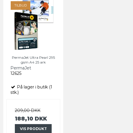
TILBUD
PermaJet Ultra Pearl 295
gsm A4 25 ark
PermaJet
12625
På lager i butik (1
stk.)
209,00 DKK
188,10 DKK
VIS PRODUKT