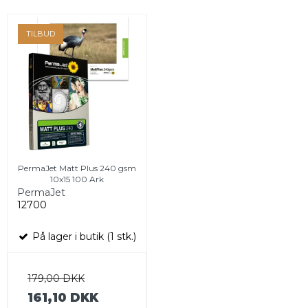
TILBUD
PermaJet Matt Plus 240 gsm
10x15 100 Ark
PermaJet
12700
På lager i butik (1 stk.)
179,00 DKK
161,10 DKK