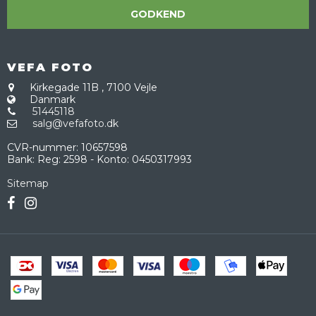
GODKEND
VEFA FOTO
Kirkegade 11B
,
7100 Vejle
Danmark
51445118
salg@vefafoto.dk
CVR-nummer
:
10657598
Bank
:
Reg: 2598 - Konto: 0450317993
Sitemap