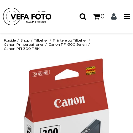
0
Forside
/
Shop
/
Tilbehør
/
Printere og Tilbehør
/
Canon Printerpatroner
/
Canon PFI-300 Serien
/
Canon PFI-300 PBK