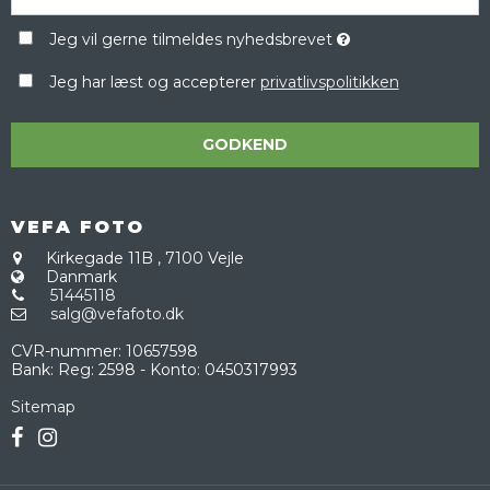
Jeg vil gerne tilmeldes nyhedsbrevet
Jeg har læst og accepterer
privatlivspolitikken
GODKEND
VEFA FOTO
Kirkegade 11B
,
7100 Vejle
Danmark
51445118
salg@vefafoto.dk
CVR-nummer
:
10657598
Bank
:
Reg: 2598 - Konto: 0450317993
Sitemap