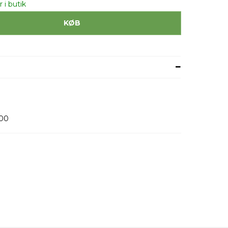
 i butik
KØB
00