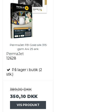
PermaJet FB Gold silk 315
gsm A4 25 ark
PermaJet
12628
På lager i butik (2
stk.)
389,00 DKK
350,10 DKK
VIS PRODUKT