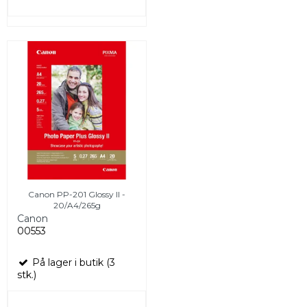
Canon PP-201 Glossy II -
20/A4/265g
Canon
00553
På lager i butik (3
stk.)