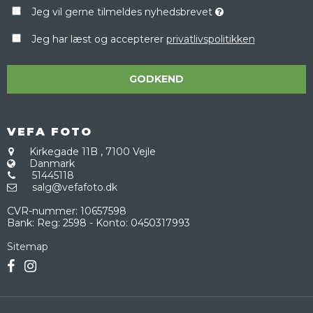
Jeg vil gerne tilmeldes nyhedsbrevet
Jeg har læst og accepterer
privatlivspolitikken
GODKEND
VEFA FOTO
Kirkegade 11B
,
7100 Vejle
Danmark
51445118
salg@vefafoto.dk
CVR-nummer
:
10657598
Bank
:
Reg: 2598 - Konto: 0450317993
Sitemap