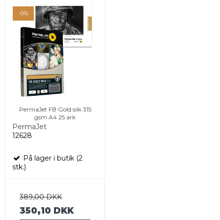
-0%
PermaJet FB Gold silk 315
gsm A4 25 ark
PermaJet
12628
På lager i butik (2
stk.)
389,00 DKK
350,10 DKK