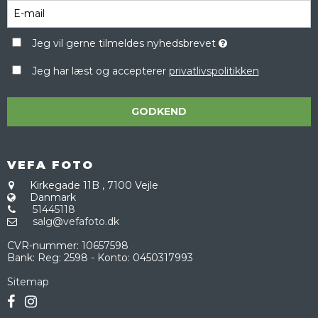
Jeg vil gerne tilmeldes nyhedsbrevet
Jeg har læst og accepterer
privatlivspolitikken
GODKEND
VEFA FOTO
Kirkegade 11B
,
7100 Vejle
Danmark
51445118
salg@vefafoto.dk
CVR-nummer
:
10657598
Bank
:
Reg: 2598 - Konto: 0450317993
Sitemap