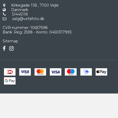
Kirkegade 11B
,
7100 Vejle
Danmark
51445118
salg@vefafoto.dk
CVR-nummer
:
10657598
Bank
:
Reg: 2598 - Konto: 0450317993
Sitemap