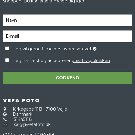
shoppen. Du kan altid afmelde dig igen.
Jeg vil gerne tilmeldes nyhedsbrevet
Jeg har læst og accepterer
privatlivspolitikken
GODKEND
VEFA FOTO
Kirkegade 11B
,
7100 Vejle
Danmark
51445118
salg@vefafoto.dk
CVR-nummer
:
10657598