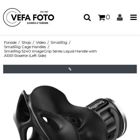
0
Forside
/
Shop
/
Video
/
SmallRig
/
SmallRig Cage Handles
/
SmallRig 5240 ImageGrip Series Liquid Handle with
ARRI Rosette (Left Side)