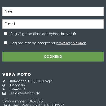
Jeg vil gerne tilmeldes nyhedsbrevet
Jeg har læst og accepterer
privatlivspolitikken
GODKEND
VEFA FOTO
Kirkegade 11B
,
7100 Vejle
Danmark
51445118
salg@vefafoto.dk
CVR-nummer
:
10657598
Bank
:
Reg: 2598 - Konto: 0450317993