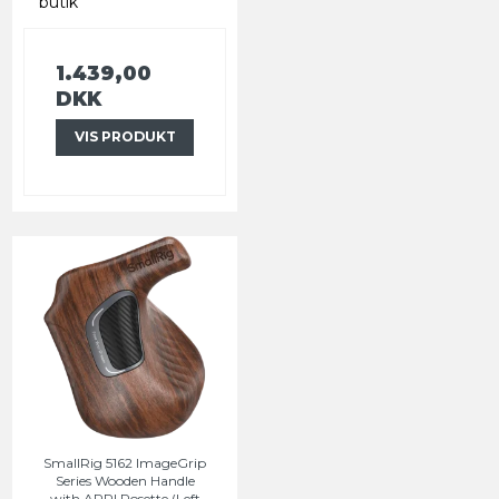
butik
1.439,00
DKK
VIS PRODUKT
SmallRig 5162 ImageGrip
Series Wooden Handle
with ARRI Rosette (Left