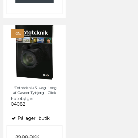
-0%
''Fototeknik 3. udg.'' bog
af Casper Tybjerg - Click
Fotobøger
04082
På lager i butik
99,00 DKK