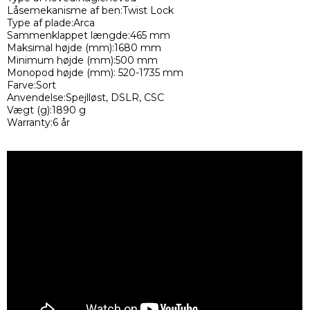
Låsemekanisme af ben:Twist Lock
Type af plade:Arca
Sammenklappet længde:465 mm
Maksimal højde (mm):1680 mm
Minimum højde (mm):500 mm
Monopod højde (mm): 520-1735 mm
Farve:Sort
Anvendelse:Spejlløst, DSLR, CSC
Vægt (g):1890 g
Warranty:6 år