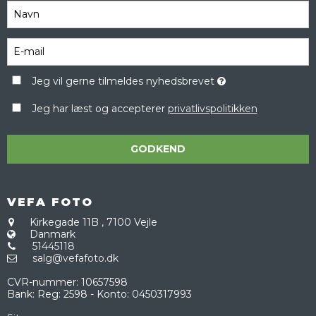
Jeg vil gerne tilmeldes nyhedsbrevet
Jeg har læst og accepterer
privatlivspolitikken
GODKEND
VEFA FOTO
Kirkegade 11B
,
7100 Vejle
Danmark
51445118
salg@vefafoto.dk
CVR-nummer
:
10657598
Bank
:
Reg: 2598 - Konto: 0450317993