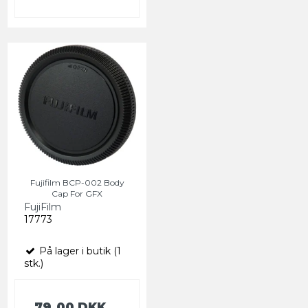
Fujifilm BCP-002 Body
Cap For GFX
FujiFilm
17773
På lager i butik (1
stk.)
79,00 DKK