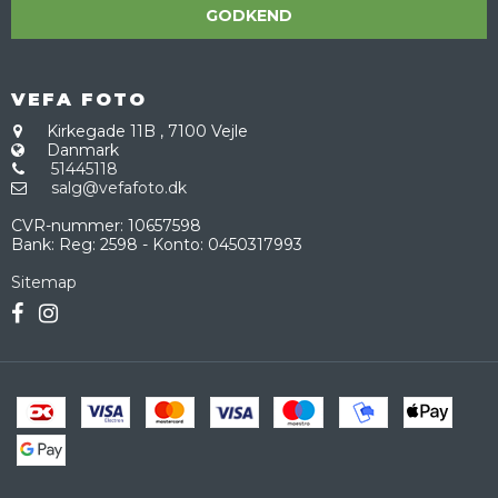
GODKEND
VEFA FOTO
Kirkegade 11B
,
7100 Vejle
Danmark
51445118
salg@vefafoto.dk
CVR-nummer
:
10657598
Bank
:
Reg: 2598 - Konto: 0450317993
Sitemap