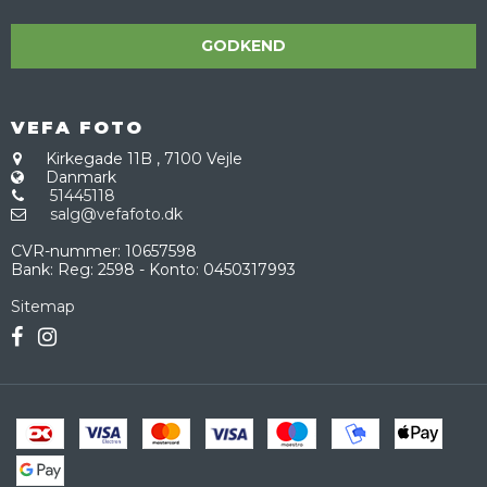
GODKEND
VEFA FOTO
Kirkegade 11B
,
7100 Vejle
Danmark
51445118
salg@vefafoto.dk
CVR-nummer
:
10657598
Bank
:
Reg: 2598 - Konto: 0450317993
Sitemap