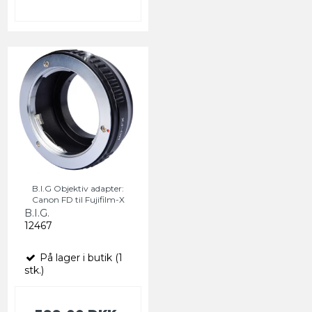
B.I.G Objektiv adapter:
Canon FD til Fujifilm-X
B.I.G.
12467
På lager i butik (1
stk.)