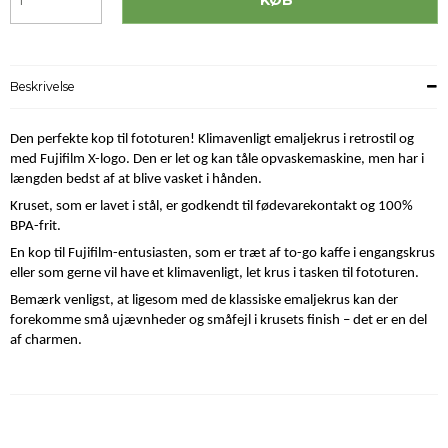
Beskrivelse
Den perfekte kop til fototuren! Klimavenligt emaljekrus i retrostil og
med Fujifilm X-logo. Den er let og kan tåle opvaskemaskine, men har i
længden bedst af at blive vasket i hånden.
Kruset, som er lavet i stål, er godkendt til fødevarekontakt og 100%
BPA-frit.
En kop til Fujifilm-entusiasten, som er træt af to-go kaffe i engangskrus
eller som gerne vil have et klimavenligt, let krus i tasken til fototuren.
Bemærk venligst, at ligesom med de klassiske emaljekrus kan der
forekomme små ujævnheder og småfejl i krusets finish – det er en del
af charmen.