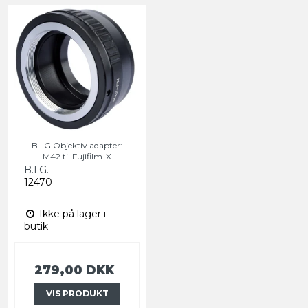
B.I.G Objektiv adapter:
M42 til Fujifilm-X
B.I.G.
12470
Ikke på lager i
butik
279,00 DKK
VIS PRODUKT