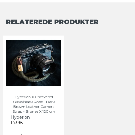
RELATEREDE PRODUKTER
Hyperion X Checkered
Olive/Black Rope - Dark
Brown Leather Camera
Strap - Bronze X 120 cm
Hyperion
14396