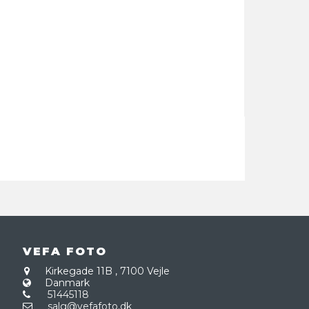
VEFA FOTO
Kirkegade 11B
,
7100 Vejle
Danmark
51445118
salg@vefafoto.dk