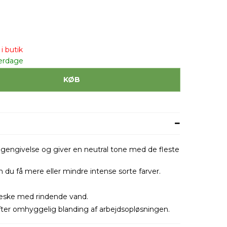
i butik
erdage
KØB
engivelse og giver en neutral tone med de fleste
 du få mere eller mindre intense sorte farver.
æske med rindende vand.
efter omhyggelig blanding af arbejdsopløsningen.