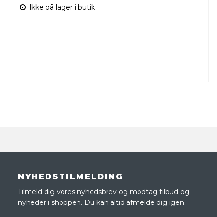
Ikke på lager i butik
NYHEDSTILMELDING
Tilmeld dig vores nyhedsbrev og modtag tilbud og
nyheder i shoppen. Du kan altid afmelde dig igen.