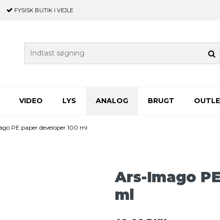
FYSISK BUTIK
I VEJLE
VIDEO
LYS
ANALOG
BRUGT
OUTL
ago PE paper developer 100 ml
Ars-Imago PE
ml