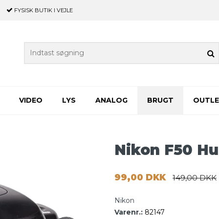
FYSISK BUTIK
I VEJLE
VIDEO
LYS
ANALOG
BRUGT
OUTL
Nikon F50 Hu
99,00 DKK
149,00 DKK
Nikon
Varenr.:
82147