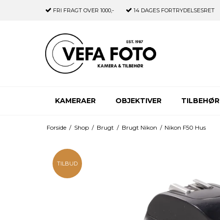
FRI FRAGT
OVER 1000,-
14 DAGES
FORTRYDELSESRET
KAMERAER
OBJEKTIVER
TILBEHØR
Forside
/
Shop
/
Brugt
/
Brugt Nikon
/
Nikon F50 Hus
TILBUD