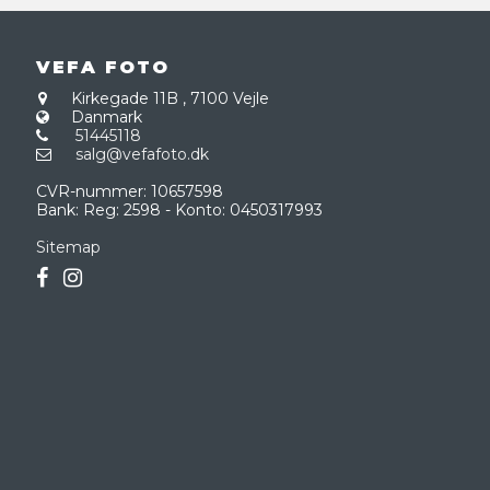
VEFA FOTO
Kirkegade 11B
,
7100 Vejle
Danmark
51445118
salg@vefafoto.dk
CVR-nummer
:
10657598
Bank
:
Reg: 2598 - Konto: 0450317993
Sitemap