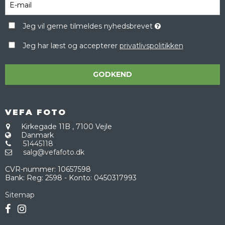
Jeg vil gerne tilmeldes nyhedsbrevet
Jeg har læst og accepterer
privatlivspolitikken
GODKEND
VEFA FOTO
Kirkegade 11B
,
7100 Vejle
Danmark
51445118
salg@vefafoto.dk
CVR-nummer
:
10657598
Bank
:
Reg: 2598 - Konto: 0450317993
Sitemap