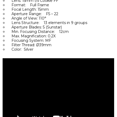
Lens: 15mm f/5 Cookie FF
Format: Full Frame
Focal Length: 15mm
Aperture Range: F5 – 22
Angle of View: 110°
Lens Structure: 13 elements in 9 groups
Aperture Blades: 5 (Sunstar)
Min. Focusing Distance: 12cm
Max. Magnification: 0.2X
Focusing System: MF
Filter Thread: Ø39mm
Color: Silver