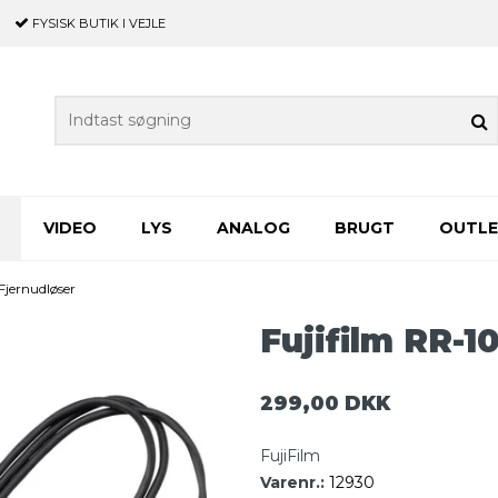
FYSISK BUTIK
I VEJLE
VIDEO
LYS
ANALOG
BRUGT
OUTL
Fjernudløser
Fujifilm RR-1
299,00 DKK
FujiFilm
Varenr.:
12930