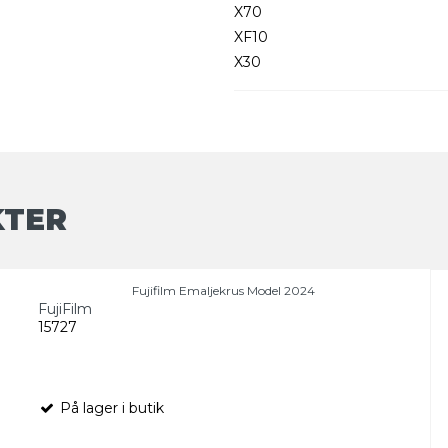
X70
XF10
X30
KTER
Fujifilm Emaljekrus Model 2024
FujiFilm
15727
På lager i butik