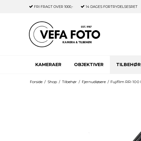
FRI FRAGT
OVER 1000,-
14 DAGES
FORTRYDELSESRET
KAMERAER
OBJEKTIVER
TILBEHØR
Forside
/
Shop
/
Tilbehør
/
Fjernudløsere
/
Fujifilm RR-100 