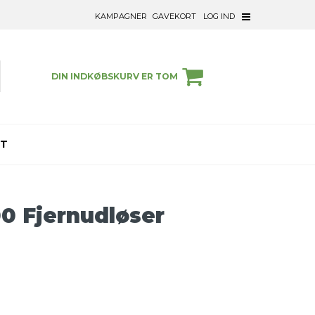
KAMPAGNER
GAVEKORT
LOG IND
DIN INDKØBSKURV ER TOM
ET
00 Fjernudløser