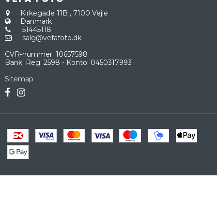
Kirkegade 11B
,
7100 Vejle
Danmark
51445118
salg@vefafoto.dk
CVR-nummer
:
10657598
Bank
:
Reg: 2598 - Konto: 0450317993
Sitemap