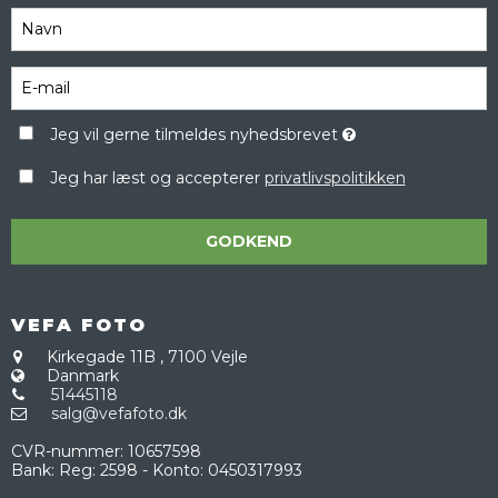
Jeg vil gerne tilmeldes nyhedsbrevet
Jeg har læst og accepterer
privatlivspolitikken
GODKEND
VEFA FOTO
Kirkegade 11B
,
7100 Vejle
Danmark
51445118
salg@vefafoto.dk
CVR-nummer
:
10657598
Bank
:
Reg: 2598 - Konto: 0450317993