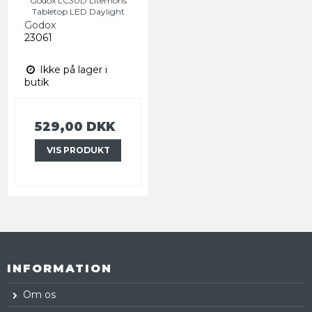
Godox LC30D Litemons
Tabletop LED Daylight
Godox
23061
Ikke på lager i
butik
529,00 DKK
VIS PRODUKT
INFORMATION
Om os