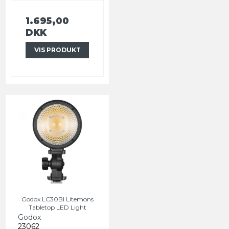
1.695,00
DKK
VIS PRODUKT
Godox LC30BI Litemons
Tabletop LED Light
Godox
23062