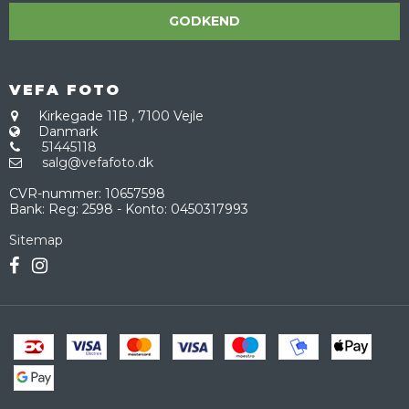
GODKEND
VEFA FOTO
Kirkegade 11B
,
7100 Vejle
Danmark
51445118
salg@vefafoto.dk
CVR-nummer
:
10657598
Bank
:
Reg: 2598 - Konto: 0450317993
Sitemap