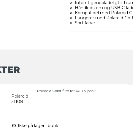
Internt genopladeligt lithiu
Håndledsrem og USB-C-lad
Kompatibel med Polaroid Go-
Fungerer med Polaroid Go-f
Sort farve
KTER
Polaroid Color film for 600 5-pack
Polaroid
21108
Ikke på lager i butik