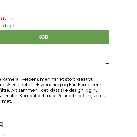
i butik
erdage
KØB
te kamera i verden), men har et stort kreativt
elvudløser, dobbelteksponering og kan kombineres
ltre. Alt sammen i det klassiske design, og nu
aterialer. Kompatibel med Polaroid Go-film, vores
ormat.
2)
itz