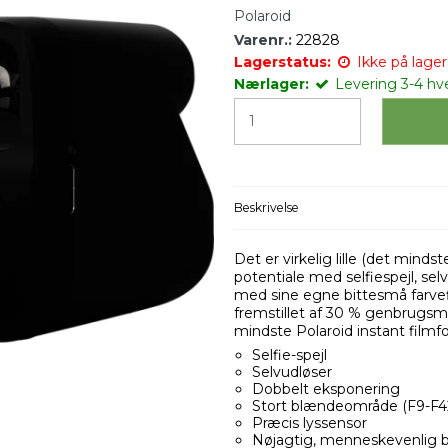
Polaroid
Varenr.:
22828
Lagerstatus:
Ikke på lager 
Nærlager:
Levering 3-4 hv
Beskrivelse
Det er virkelig lille (det minds
potentiale med selfiespejl, s
med sine egne bittesmå farvefi
fremstillet af 30 % genbrugsm
mindste Polaroid instant filmf
Selfie-spejl
Selvudløser
Dobbelt eksponering
Stort blændeområde (F9-F4
Præcis lyssensor
Nøjagtig, menneskevenlig bl