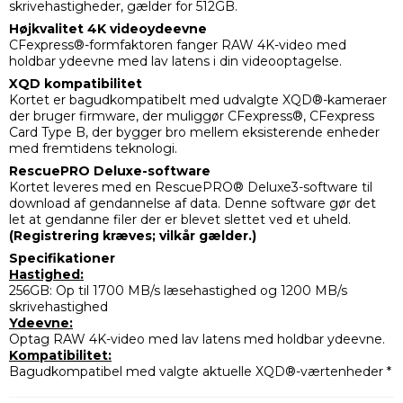
skrivehastigheder, gælder for 512GB.
Højkvalitet 4K videoydeevne
CFexpress®-formfaktoren fanger RAW 4K-video med
holdbar ydeevne med lav latens i din videooptagelse.
XQD kompatibilitet
Kortet er bagudkompatibelt med udvalgte XQD®-kameraer
der bruger firmware, der muliggør CFexpress®, CFexpress
Card Type B, der bygger bro mellem eksisterende enheder
med fremtidens teknologi.
RescuePRO Deluxe-software
Kortet leveres med en RescuePRO® Deluxe3-software til
download af gendannelse af data. Denne software gør det
let at gendanne filer der er blevet slettet ved et uheld.
(Registrering kræves; vilkår gælder.)
Specifikationer
Hastighed:
256GB: Op til 1700 MB/s læsehastighed og 1200 MB/s
skrivehastighed
Ydeevne:
Optag RAW 4K-video med lav latens med holdbar ydeevne.
Kompatibilitet:
Bagudkompatibel med valgte aktuelle XQD®-værtenheder *