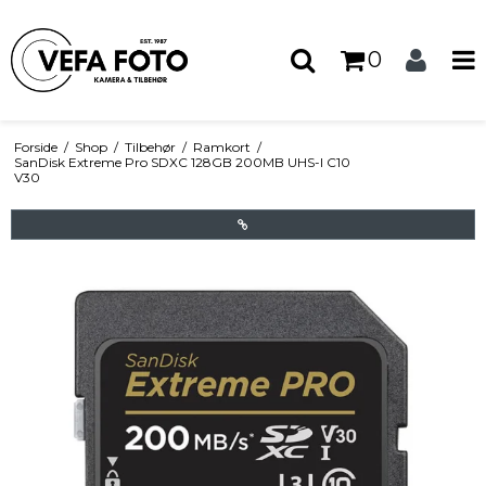
0
Forside
/
Shop
/
Tilbehør
/
Ramkort
/
SanDisk Extreme Pro SDXC 128GB 200MB UHS-I C10
V30