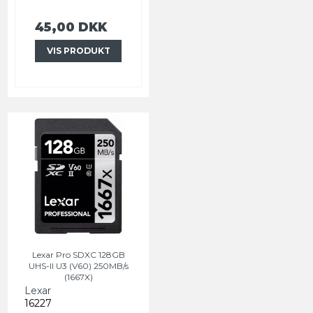
45,00 DKK
VIS PRODUKT
Lexar Pro SDXC 128GB
UHS-II U3 (V60) 250MB/s
(1667X)
Lexar
16227