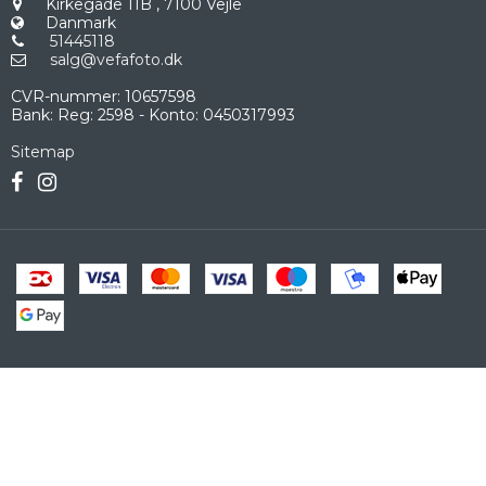
Kirkegade 11B
,
7100 Vejle
Danmark
51445118
salg@vefafoto.dk
CVR-nummer
:
10657598
Bank
:
Reg: 2598 - Konto: 0450317993
Sitemap