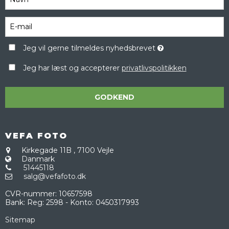
Jeg vil gerne tilmeldes nyhedsbrevet
Jeg har læst og accepterer
privatlivspolitikken
GODKEND
VEFA FOTO
Kirkegade 11B
,
7100 Vejle
Danmark
51445118
salg@vefafoto.dk
CVR-nummer
:
10657598
Bank
:
Reg: 2598 - Konto: 0450317993
Sitemap