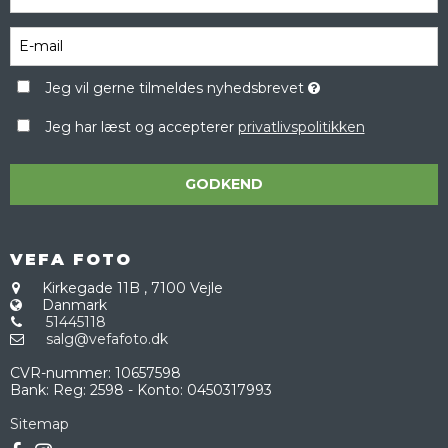
Jeg vil gerne tilmeldes nyhedsbrevet
Jeg har læst og accepterer
privatlivspolitikken
GODKEND
VEFA FOTO
Kirkegade 11B
,
7100 Vejle
Danmark
51445118
salg@vefafoto.dk
CVR-nummer
:
10657598
Bank
:
Reg: 2598 - Konto: 0450317993
Sitemap