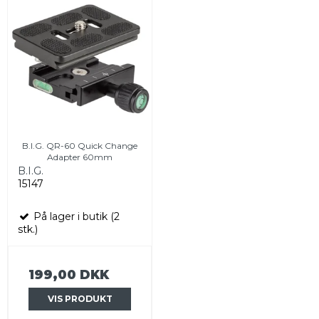
B.I.G. QR-60 Quick Change
Adapter 60mm
B.I.G.
15147
På lager i butik (2
stk.)
199,00 DKK
VIS PRODUKT