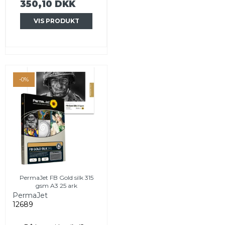
350,10 DKK
VIS PRODUKT
-0%
PermaJet FB Gold silk 315
gsm A3 25 ark
PermaJet
12689