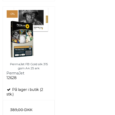
-0%
PermaJet FB Gold silk 315
gsm A4 25 ark
PermaJet
12628
På lager i butik (2
stk.)
389,00 DKK