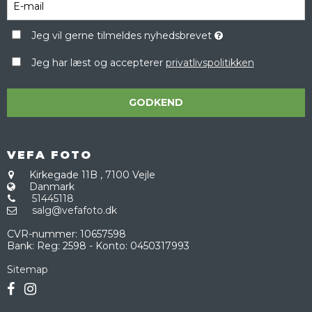
Jeg vil gerne tilmeldes nyhedsbrevet
Jeg har læst og accepterer
privatlivspolitikken
GODKEND
VEFA FOTO
Kirkegade 11B
,
7100 Vejle
Danmark
51445118
salg@vefafoto.dk
CVR-nummer
:
10657598
Bank
:
Reg: 2598 - Konto: 0450317993
Sitemap