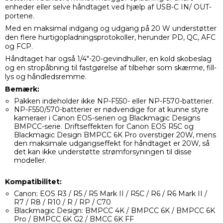
enheder eller selve håndtaget ved hjælp af USB-C IN/ OUT-
portene.
Med en maksimal indgang og udgang på 20 W understøtter
den flere hurtigopladningsprotokoller, herunder PD, QC, AFC
og FCP.
Håndtaget har også 1/4"-20-gevindhuller, en kold skobeslag
og en stropåbning til fastgørelse af tilbehør som skærme, fill-
lys og håndledsremme.
Bemærk:
Pakken indeholder ikke NP-F550- eller NP-F570-batterier.
NP-F550/570-batterier er nødvendige for at kunne styre
kameraer i Canon EOS-serien og Blackmagic Designs
BMPCC-serie. Driftseffekten for Canon EOS R5C og
Blackmagic Design BMPCC 6K Pro overstiger 20W, mens
den maksimale udgangseffekt for håndtaget er 20W, så
det kan ikke understøtte strømforsyningen til disse
modeller.
Kompatibilitet:
Canon: EOS R3 / R5 / R5 Mark II / R5C / R6 / R6 Mark II /
R7 / R8 / R10 / R / RP / C70
Blackmagic Design: BMPCC 4K / BMPCC 6K / BMPCC 6K
Pro / BMPCC 6K G2 / BMCC 6K FF