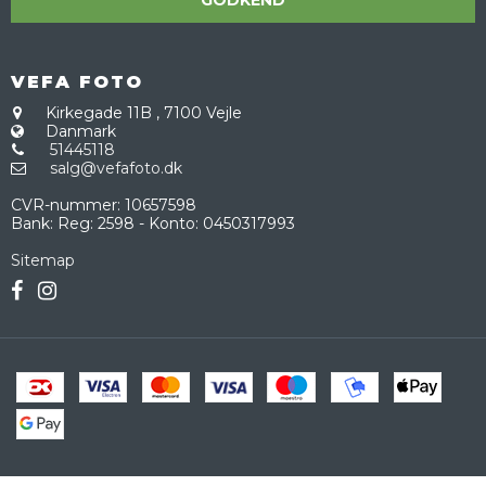
GODKEND
VEFA FOTO
Kirkegade 11B
,
7100 Vejle
Danmark
51445118
salg@vefafoto.dk
CVR-nummer
:
10657598
Bank
:
Reg: 2598 - Konto: 0450317993
Sitemap