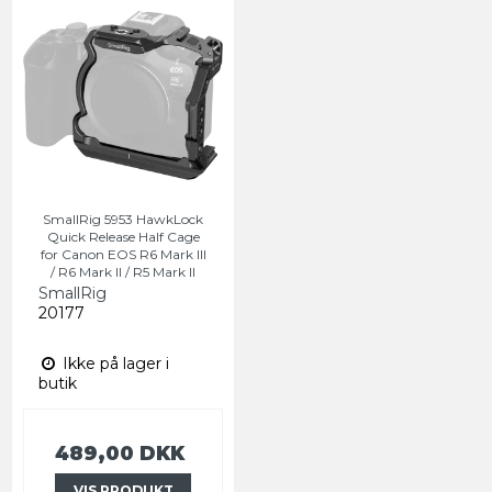
SmallRig 5953 HawkLock
Quick Release Half Cage
for Canon EOS R6 Mark III
/ R6 Mark II / R5 Mark II
SmallRig
20177
Ikke på lager i
butik
489,00 DKK
VIS PRODUKT