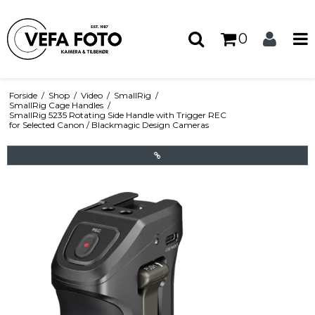
0
Forside
/
Shop
/
Video
/
SmallRig
/
SmallRig Cage Handles
/
SmallRig 5235 Rotating Side Handle with Trigger REC
for Selected Canon / Blackmagic Design Cameras