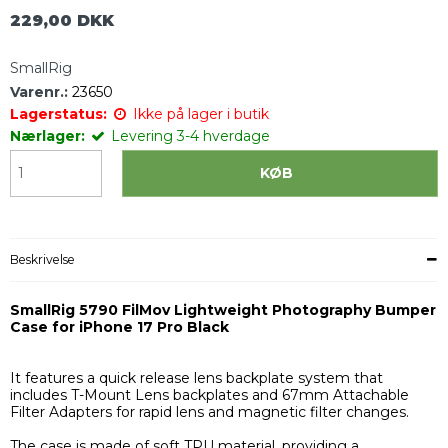
229,00 DKK
SmallRig
Varenr.:
23650
Lagerstatus:
Ikke på lager i butik
Nærlager:
Levering 3-4 hverdage
KØB
Beskrivelse
SmallRig 5790 FilMov Lightweight Photography Bumper
Case for iPhone 17 Pro Black
It features a quick release lens backplate system that
includes T-Mount Lens backplates and 67mm Attachable
Filter Adapters for rapid lens and magnetic filter changes.
The case is made of soft TPU material, providing a