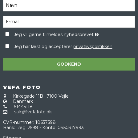
Jeg vil gerne tilmeldes nyhedsbrevet
Jeg har læst og accepterer
privatlivspolitikken
GODKEND
VEFA FOTO
Kirkegade 11B
,
7100 Vejle
Danmark
51445118
salg@vefafoto.dk
CVR-nummer
:
10657598
Bank
:
Reg: 2598 - Konto: 0450317993
Sitemap